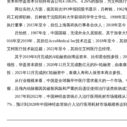
资本和华盖资本分别持有该公司4.5963%、4.26%的股份，为艾柯
两位实控人方面，据其前次IPO申报招股书显示，吕树铣，1962
药工程师职称。吕树铣于沈阳药科大学获得药学学士学位。1998年至
执行董事；2015年至今，担任上海蔼祥执行事务合伙人；2018年至
吕怡然，1987年生，中国国籍，无境外永久居留权。其于加拿大McMast
016年至2019年，其担任AccuMedical Inc技术总监；2018年至今
艾柯医疗技术副总裁；2022年至今，其担任艾柯医疗总经理。
其于2019年8月完成的A轮融资由博远资本、比邻星创投参投；20
领投，华盖资本跟投；2020年12月又完成数亿元的B+轮融资，由
投；2021年12月完成的C轮融资中，泰康人寿和人保资本再次参投。
从行业规模来看，中国是全球脑卒中医疗需求最大的一个市场。中
瘤，且颅内动脉瘤因其破裂风险和严重的后遗症使得治疗该类疾病成
2017年到2022年，中国神经血管病介入治疗医用耗材市场规模从32.
7%，预计到2028年中国神经血管病介入治疗医用耗材市场规模将达到43