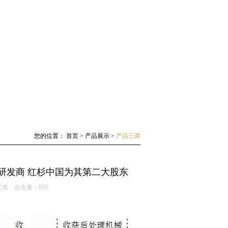
您的位置：
首页
>
产品展示
>
产品三类
械研发商 红杉中国为其第二大股东
三类
点击量：
692