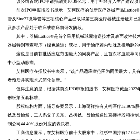
该公司首次IPO申请拟融资10.39亿元，用于神经介入生产建设
前次IPO申报招股书显示，艾柯医疗的创新医疗器械产品Lattice®血流
管及Sine27微导管等三项核心产品已取得第三类医疗器械注册证并
及多项产品处于临床或临床前研发阶段。
其中，器械Lattice®是首个采用机械球囊输送技术及表面改性技术
器械特别审查程序（绿色通道）获批，用于治疗颈内动脉及椎动脉的
这也是目前获批适应症范围最大的同类产品，且首次将血流导向密
中小型动脉瘤。
艾柯医疗在招股书中表示，“该产品适应症范围为同类最大，具有
者预后并实现术式简化创新。”
值得注意的是，根据其前次IPO申报招股书，艾柯医疗截至2022
创板第五套标准。
股权结构方面，辅导备案显示，上海蔼祥持有艾柯医疗32.96%
铣及吕怡然，二人系父子关系。吕树铣、吕怡然通过直接持股和控制
制公司44.40%股份对应的表决权。
工商信息显示，在艾柯医疗前十大股东中，红杉中国持有17.04