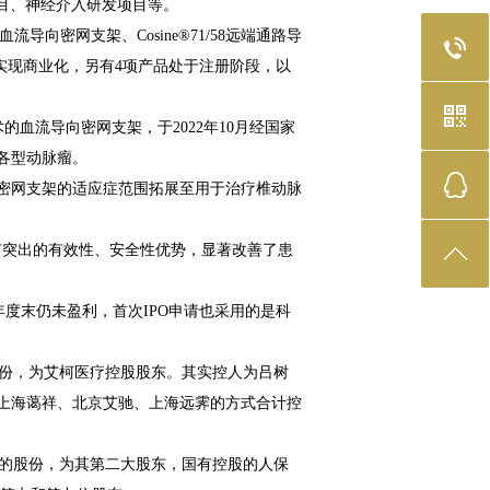
项目、神经介入研发项目等。
导向密网支架、Cosine®71/58远端通路导
已实现商业化，另有4项产品处于注册阶段，以
的血流导向密网支架，于2022年10月经国家
各型动脉瘤。
网支架的适应症范围拓展至用于治疗椎动脉
突出的有效性、安全性优势，显著改善了患
年度末仍未盈利，首次IPO申请也采用的是科
股份，为艾柯医疗控股股东。其实控人为吕树
上海蔼祥、北京艾驰、上海远霁的方式合计控
%的股份，为其第二大股东，国有控股的人保