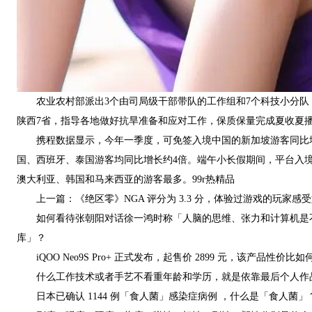
农业农村部派出3个由司局级干部带队的工作组和7个科技小分队
陕西7省，指导各地做好抗旱准备和应对工作，保质保量完成夏收夏
携程数据显示，今年一季度，可免签入境中国的新加坡游客同比增
国、西班牙、泰国游客均同比增长约4倍。端午小长假期间，平台入境
澳大利亚、韩国和马来西亚的游客最多。99r热精品
上一篇：《绝区零》NGA 评分为 3.3 分，体验过游戏的玩家感
如何看待张朝阳对话徐一鸿时称「人脑的思维、张力和计算机是不
库」？
iQOO Neo9S Pro+ 正式发布，起售价 2899 元，该产品性价比如
什么工作技术或者手艺不看重年龄和学历，就是依靠最后个人作品
日本已确认 1144 例「食人菌」感染症病例 ，什么是「食人菌