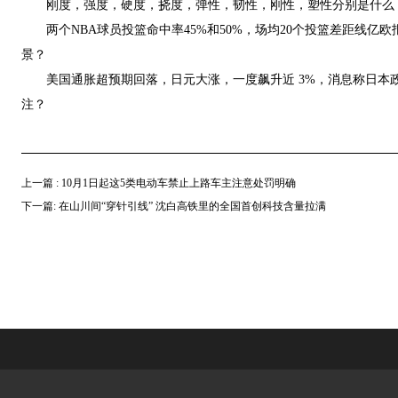
刚度，强度，硬度，挠度，弹性，韧性，刚性，塑性分别是什么，
两个NBA球员投篮命中率45%和50%，场均20个投篮差距线亿
景？
美国通胀超预期回落，日元大涨，一度飙升近 3%，消息称日本
注？
上一篇 : 10月1日起这5类电动车禁止上路车主注意处罚明确
下一篇: 在山川间“穿针引线” 沈白高铁里的全国首创科技含量拉满