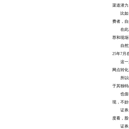
渠道潜力
比如，
费者，自
在此基
荐和现场
自然堂也
25年7
这一系
网点转化
所以纵
于其独特
也值得
现，不妨
证券之
度看，股
证券之