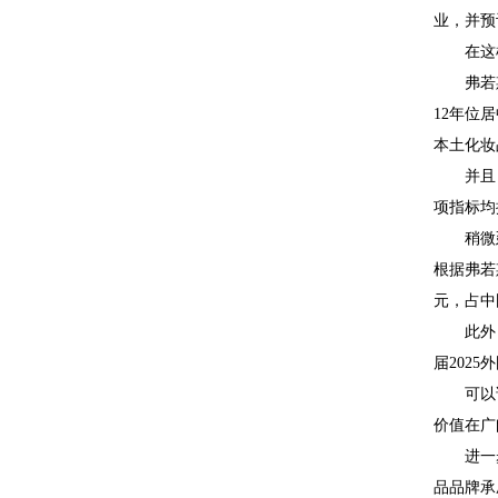
业，并预
在这样
弗若斯特
12年位
本土化妆
并且，
项指标均
稍微延
根据弗若
元，占中
此外，自
届202
可以说
价值在广
进一步
品品牌承