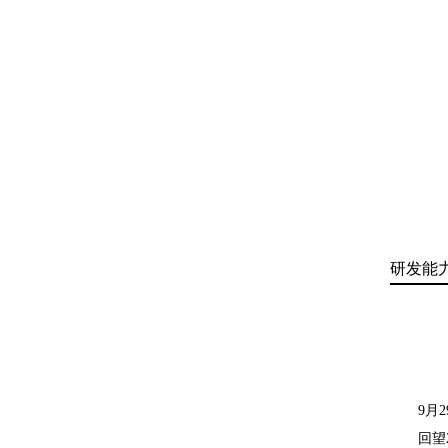
研发能
9月29
回望20