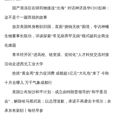
国产渐冻症在研药物接连“出海” 对话神济昌华CEO彭林：
这不是个一蹴而就的故事
放弃美国终身教职归国，直面“烧钱无收”困境，专访神曦
生物董事长陈功，详谈探索“常见病养罕见病”模式破药企商业
化难题
青羊经开区“进高校、链资源、促转化”人才科技交流对接
活动走进西北工业大学
抢抓“黄金周”发力促消费 成都超1亿元“大礼包”来了 今秋
十月去哪儿 万千气象成都行
美国公布加沙和平计划：成立由特朗普领导的“和平委员
会”，解除哈马斯武装；以总理道歉，承诺不再袭击卡塔尔；余
承东有新职丨每经早参