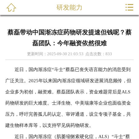


研发能力

首页
关于我们
蔡磊带动中国渐冻症药物研发提速但钱呢？蔡
产品展示
磊团队：今年融资依然很难
更新时间：2025-09-30 21:03:53 点击次数：
833
新闻动态
近日，国内渐冻症“斗士”蔡磊已丧失语言能力的消息受到
研发能力
广泛关注。2025年以来国内渐冻症领域研发进展消息频传，但
在线留言
企业多为初创，融资难。蔡磊团队表示，资金难题背后是ALS
药物研发的巨大难度。士泽生物、中美瑞康等企业也面临资金
联系我们
压力，呼吁完善孤儿药认定、审评通道，设立专项子基金，共
建生物样本库等，以支持罕见病药物研发。
近日，国内渐冻症（肌萎缩侧索硬化症，ALS）“斗士”蔡