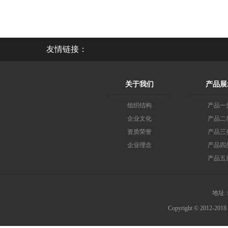
友情链接：
关于我们
产品展
组织结构
产品一
企业文化
产品二
资质荣誉
产品三
企业理念
产品四
产品五
地址：
Copyright © 2012