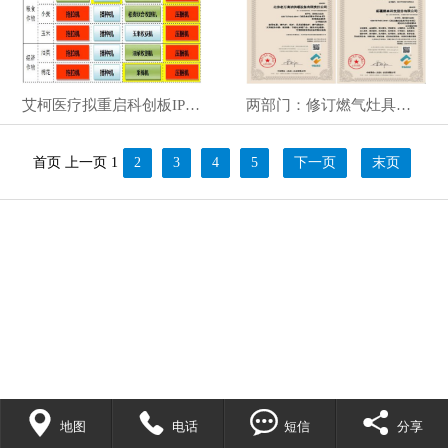
艾柯医疗拟重启科创板IPO 系神经介入类创新器械研发商 红杉
两部门：修订燃气灶具等7类产品能效标识实施规则
首页
上一页
1
2
3
4
5
下一页
末页




地图
电话
短信
分享