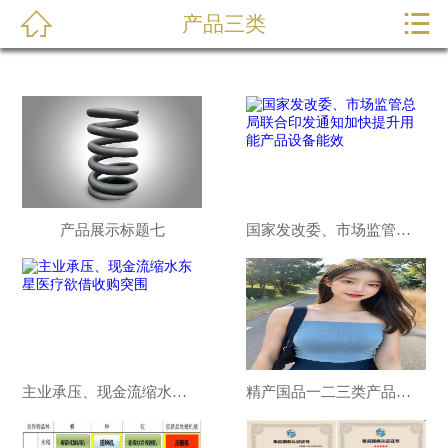


产品三类

首页
关于我们
产品展示
新闻动态
产品展示标题七
国家发改委、市场监管总局联合印发通知加快提升用能产品设备能效
研发能力
在线留言
联系我们
主业承压、现金流缩水东星医疗欲借收购突围
精产国品一二三类产品的特点 MBA智库